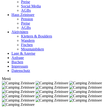
Preise
Social Media
AGBs
Haus Zeinissee
Pension
Preise
AGBs
Aktivitäten
Klettern & Bouldern
Wandern
Fischen
Mountainbiken
Lage & Anreise
Anfrage
Buchen
Impressum
Datenschutz
Menü